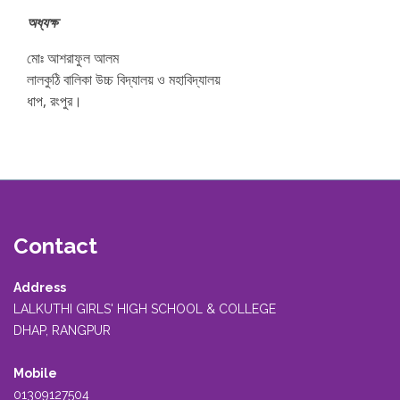
অধ্যক্ষ
মোঃ আশরাফুল আলম
লালকুঠি বালিকা উচ্চ বিদ্যালয় ও মহাবিদ্যালয়
ধাপ, রংপুর।
Contact
Address
LALKUTHI GIRLS' HIGH SCHOOL & COLLEGE
DHAP, RANGPUR
Mobile
01309127504