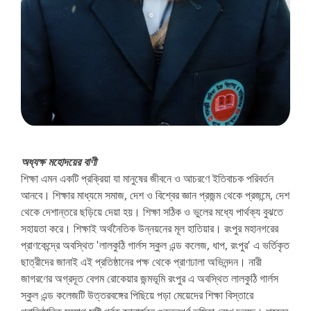
অধ্যক্ষ মহোদয়ের বাণী
শিক্ষা এমন একটি প্রক্রিয়া যা মানুষের জীবনে ও আচরণে ইতিবাচক পরিবর্তন
আনবে। শিক্ষার মাধ্যমে সমাজ, দেশ ও বিশ্বের জ্ঞান প্রজন্ম থেকে প্রজন্মে, দেশ
থেকে দেশান্তরে ছড়িয়ে দেয়া হয়। শিক্ষা সঠিক ও ভুলের মধ্যে পার্থক্য বুঝতে
সহায়তা করে। শিক্ষাই অর্থনৈতিক উন্নয়নের মূল হাতিয়ার। রংপুর মহানগরের
প্রাণকেন্দ্রে অবস্থিত 'লালকুঠি গার্লস স্কুল এন্ড কলেজ, ধাপ, রংপুর' এ ভর্তিকৃত
ছাত্রীদের জানাই এই প্রতিষ্ঠানের পক্ষ থেকে প্রাণঢালা অভিনন্দন। নারী
জাগরণের অগ্রদূত বেগম রোকেয়ার জন্মভূমি রংপুর এ অবস্থিত লালকুঠি গার্লস
স্কুল এন্ড কলেজটি উত্তরবঙ্গের পিছিয়ে পড়া মেয়েদের শিক্ষা বিস্তারে