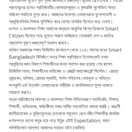
প্রাতিষ্ঠানিক সুযোগ সৃষ্টি পূর্বক জ্ঞানার্জনে গুরুত্বপূর্ণ ভূমিকা রেখে চলছে। শহরের
প্রাণকেন্দ্রে হলেও প্রতিষ্ঠানটির কোলাহালমুক্ত ও বৃক্ষরাজি সুশোভিত শান্ত
পরিবেশ সবাইকে মুগ্ধ করে। আমাদের উদ্দেশ্য তোমাদেরকে যুগোপযোগী ও
প্রযুক্তিনির্ভর শিক্ষায় সুশিক্ষিত করে যোগ্য নাগরিক হিসেবে গড়ে তোলা।
গুণগত ও মানসম্মত শিক্ষা অর্জনের মাধ্যমে আধুনিক বিশ্বে নিজেকে Smart
Citizen হিসেবে গড়ে তুলতে পারলে ভবিষ্যতে তোমারাই দেশ ও জাতির
প্রত্যাশা পূরণে গুরুত্বপূর্ণ অবদান রাখবে।
বর্তমান সরকারের লক্ষ্য ডিজিটাল বাংলাদেশ থেকে ২০৪১ সালের মধ্যে Smart
Bangladesh বিনির্মাণে অত্র শিক্ষা প্রতিষ্ঠানে ইতোমধ্যেই তথ্য
প্রযুক্তির জ্ঞান বিকাশে শিক্ষার্থীদের জন্য স্থাপন করা হয়েছে শেখ রাসেল
ডিজিটাল ল্যাব, শিক্ষার্থীদের ডাটাবেজ ও রেজাল্ট ম্যানেজমেন্ট সিস্টেম। এছাড়া
হ্যান্ডবল, ভলিবল, রোভার স্কাউট, গার্লস গাইডসহ খেলাধুলা ও সাহিত্য-
সংস্কৃতি চর্চা ইত্যাদি তোমাদেরকে শারীরিক ও মানসিকভাবে সুস্থ থাকতে
সহায়তা করবে।
অত্র প্রতিষ্ঠানের সাফল্য ও মানসম্মত শিক্ষা নিশ্চিতকরণে গভর্নিংবডি, শিক্ষক,
শিক্ষার্থী, অভিভাবক, কর্মচারীসহ সবার সার্বিক সহযোগিতা কামনা করছি। বাঙালী
জাতীয়তাবোধ ও মুক্তিযুদ্ধের চেতনাকে সমুন্নত রেখে নবীন শিক্ষার্থীরা মানবিক
গুণসম্পন্ন ভালো মানুষ হয়ে গড়ে উঠুক এটাই Expectation, মহান
সর্বশক্তিমান আল্লাহ আমাদের সহায়ত হউন (আমিন)